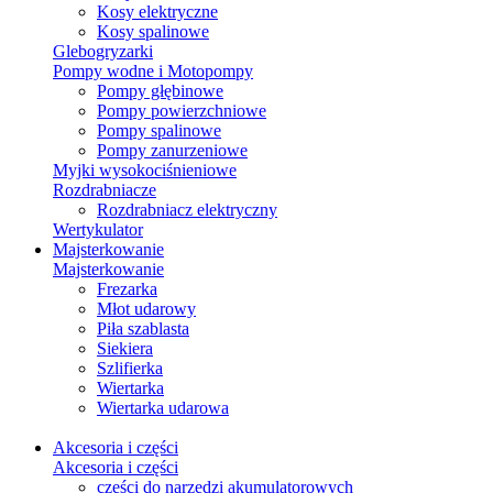
Kosy elektryczne
Kosy spalinowe
Glebogryzarki
Pompy wodne i Motopompy
Pompy głębinowe
Pompy powierzchniowe
Pompy spalinowe
Pompy zanurzeniowe
Myjki wysokociśnieniowe
Rozdrabniacze
Rozdrabniacz elektryczny
Wertykulator
Majsterkowanie
Majsterkowanie
Frezarka
Młot udarowy
Piła szablasta
Siekiera
Szlifierka
Wiertarka
Wiertarka udarowa
Akcesoria i części
Akcesoria i części
części do narzędzi akumulatorowych