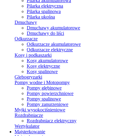
Pilarka akumulatorowa
Pilarka elektryczna
Pilarka spalinowa
Pilarka ukośna
Dmuchawy
Dmuchawy akumulatorowe
Dmuchawy do liści
Odkurzacze
Odkurzacze akumulatorowe
Odkurzacze elektryczne
Kosy i podkaszarki
Kosy akumulatorowe
Kosy elektryczne
Kosy spalinowe
Glebogryzarki
Pompy wodne i Motopompy
Pompy głębinowe
Pompy powierzchniowe
Pompy spalinowe
Pompy zanurzeniowe
Myjki wysokociśnieniowe
Rozdrabniacze
Rozdrabniacz elektryczny
Wertykulator
Majsterkowanie