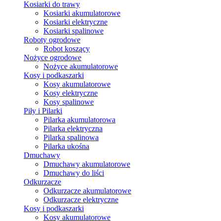
Kosiarki do trawy
Kosiarki akumulatorowe
Kosiarki elektryczne
Kosiarki spalinowe
Roboty ogrodowe
Robot koszący
Nożyce ogrodowe
Nożyce akumulatorowe
Kosy i podkaszarki
Kosy akumulatorowe
Kosy elektryczne
Kosy spalinowe
Piły i Pilarki
Pilarka akumulatorowa
Pilarka elektryczna
Pilarka spalinowa
Pilarka ukośna
Dmuchawy
Dmuchawy akumulatorowe
Dmuchawy do liści
Odkurzacze
Odkurzacze akumulatorowe
Odkurzacze elektryczne
Kosy i podkaszarki
Kosy akumulatorowe