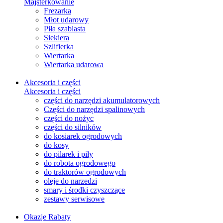
Majsterkowanie
Frezarka
Młot udarowy
Piła szablasta
Siekiera
Szlifierka
Wiertarka
Wiertarka udarowa
Akcesoria i części
Akcesoria i części
części do narzędzi akumulatorowych
Części do narzędzi spalinowych
części do nożyc
części do silników
do kosiarek ogrodowych
do kosy
do pilarek i piły
do robota ogrodowego
do traktorów ogrodowych
oleje do narzedzi
smary i środki czyszczące
zestawy serwisowe
Okazje
Rabaty