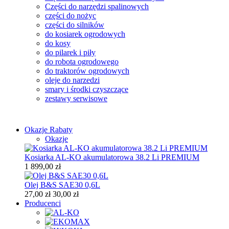
Części do narzędzi spalinowych
części do nożyc
części do silników
do kosiarek ogrodowych
do kosy
do pilarek i piły
do robota ogrodowego
do traktorów ogrodowych
oleje do narzedzi
smary i środki czyszczące
zestawy serwisowe
Okazje
Rabaty
Okazje
Kosiarka AL-KO akumulatorowa 38.2 Li PREMIUM
1 899,00 zł
Olej B&S SAE30 0,6L
27,00 zł
30,00 zł
Producenci