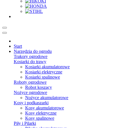
Start
Narzędzia do ogrodu
Trakory ogrodowe
Kosiarki do trawy
Kosiarki akumulatorowe
Kosiarki elektryczne
Kosiarki spalinowe
Roboty ogrodowe
Robot koszący
Nożyce ogrodowe
Nożyce akumulatorowe
Kosy i podkaszarki
Kosy akumulatorowe
Kosy elektryczne
Kosy spalinowe
Piły i Pilarki