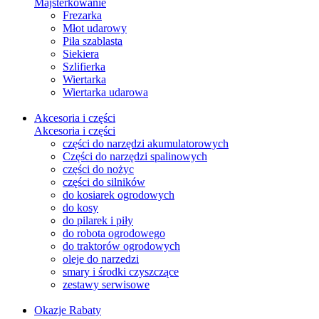
Majsterkowanie
Frezarka
Młot udarowy
Piła szablasta
Siekiera
Szlifierka
Wiertarka
Wiertarka udarowa
Akcesoria i części
Akcesoria i części
części do narzędzi akumulatorowych
Części do narzędzi spalinowych
części do nożyc
części do silników
do kosiarek ogrodowych
do kosy
do pilarek i piły
do robota ogrodowego
do traktorów ogrodowych
oleje do narzedzi
smary i środki czyszczące
zestawy serwisowe
Okazje
Rabaty