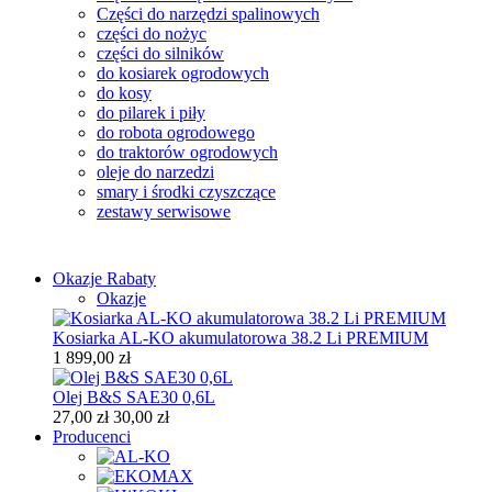
Części do narzędzi spalinowych
części do nożyc
części do silników
do kosiarek ogrodowych
do kosy
do pilarek i piły
do robota ogrodowego
do traktorów ogrodowych
oleje do narzedzi
smary i środki czyszczące
zestawy serwisowe
Okazje
Rabaty
Okazje
Kosiarka AL-KO akumulatorowa 38.2 Li PREMIUM
1 899,00 zł
Olej B&S SAE30 0,6L
27,00 zł
30,00 zł
Producenci