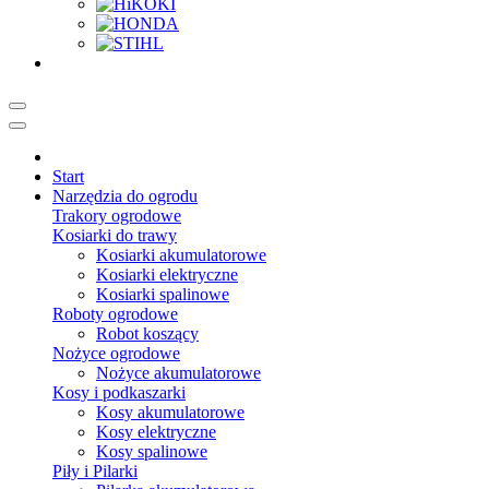
Start
Narzędzia do ogrodu
Trakory ogrodowe
Kosiarki do trawy
Kosiarki akumulatorowe
Kosiarki elektryczne
Kosiarki spalinowe
Roboty ogrodowe
Robot koszący
Nożyce ogrodowe
Nożyce akumulatorowe
Kosy i podkaszarki
Kosy akumulatorowe
Kosy elektryczne
Kosy spalinowe
Piły i Pilarki