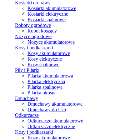
Kosiarki do trawy
Kosiarki akumulatorowe
Kosiarki elektryczne
Kosiarki spalinowe
Roboty ogrodowe
Robot koszący
Nożyce ogrodowe
Nożyce akumulatorowe
Kosy i podkaszarki
Kosy akumulatorowe
Kosy elektryczne
Kosy spalinowe
Piły i Pilarki
Pilarka akumulatorowa
Pilarka elektryczna
Pilarka spalinowa
Pilarka ukośna
Dmuchawy
Dmuchawy akumulatorowe
Dmuchawy do liści
Odkurzacze
Odkurzacze akumulatorowe
Odkurzacze elektryczne
Kosy i podkaszarki
Kosy akumulatorowe