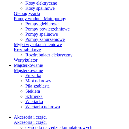
Kosy elektryczne
Kosy spalinowe
Glebogryzarki
Pompy wodne i Motopompy
Pompy głębinowe
Pompy powierzchniowe
Pompy spalinowe
Pompy zanurzeniowe
Myjki wysokociśnieniowe
Rozdrabniacze
Rozdrabniacz elektryczny
Wertykulator
Majsterkowanie
Majsterkowanie
Frezarka
Młot udarowy
Piła szablasta
Siekiera
Szlifierka
Wiertarka
Wiertarka udarowa
Akcesoria i części
Akcesoria i części
części do narzędzi akumulatorowych